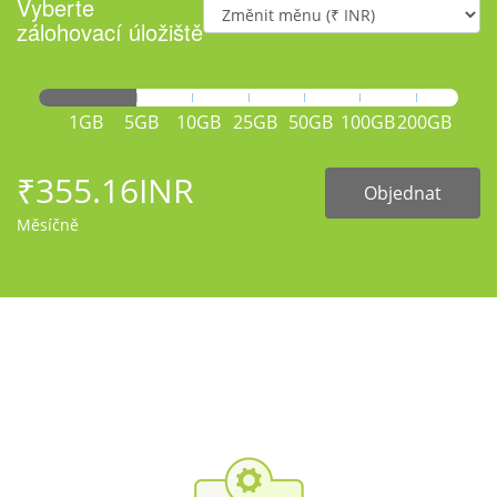
Vyberte
zálohovací úložiště
1GB
5GB
10GB
25GB
50GB
100GB
200GB
₹355.16INR
Objednat
Měsíčně