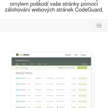
omylem poškodí vaše stránky pomocí
zálohování webových stránek CodeGuard.
Přep
navig