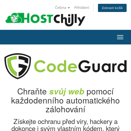
Čeština
Přihlášení
Zobrazit košík
Přep
navig
Chraňte
pomocí
svůj web
každodenního automatického
zálohování
Získejte ochranu před viry, hackery a
dokonce i svým vlastním kódem, který