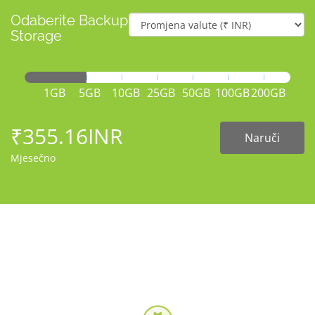
Odaberite Backup
Storage
1GB
5GB
10GB
25GB
50GB
100GB
200GB
₹355.16INR
Naruči
Mjesečno