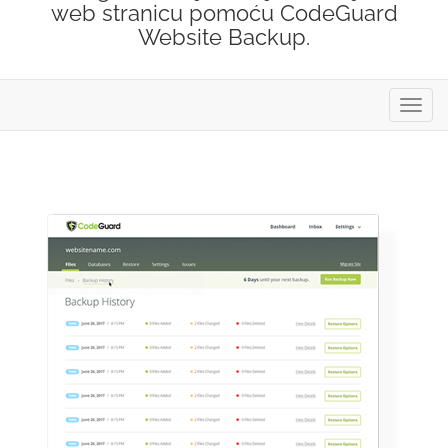
web stranicu pomoću CodeGuard
Website Backup.
Preba
navig