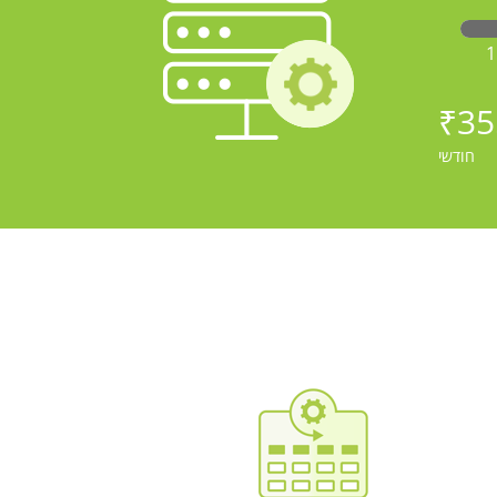
₹35
חודשי