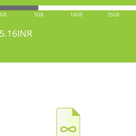
1GB
5GB
10GB
25GB
5.16INR