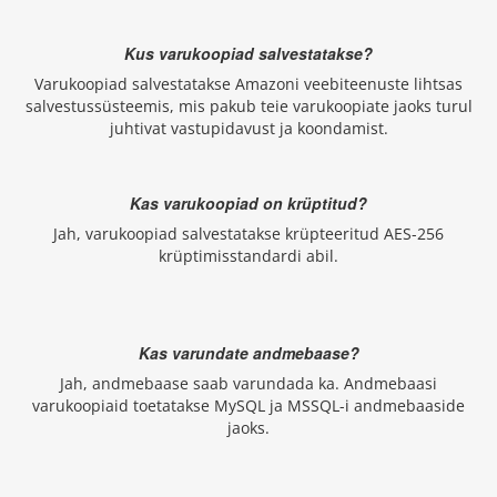
Kus varukoopiad salvestatakse?
Varukoopiad salvestatakse Amazoni veebiteenuste lihtsas
salvestussüsteemis, mis pakub teie varukoopiate jaoks turul
juhtivat vastupidavust ja koondamist.
Kas varukoopiad on krüptitud?
Jah, varukoopiad salvestatakse krüpteeritud AES-256
krüptimisstandardi abil.
Kas varundate andmebaase?
Jah, andmebaase saab varundada ka. Andmebaasi
varukoopiaid toetatakse MySQL ja MSSQL-i andmebaaside
jaoks.