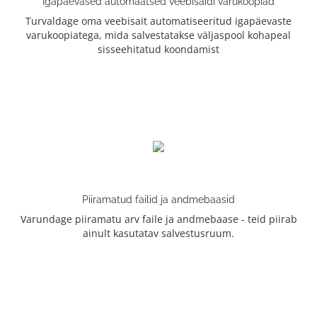
Igapäevased automaatsed veebisaidi varukoopiad
Turvaldage oma veebisait automatiseeritud igapäevaste
varukoopiatega, mida salvestatakse väljaspool kohapeal
sisseehitatud koondamist
Piiramatud failid ja andmebaasid
Varundage piiramatu arv faile ja andmebaase - teid piirab
ainult kasutatav salvestusruum.