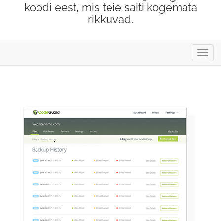
koodi eest, mis teie saiti kogemata
rikkuvad.
Lülit
navig