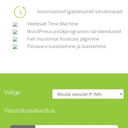
Automaatsed igapäevased varukoopiad
Veebisait Time Machine
WordPressi pistikprogrammi värskendused
Faili muutmise hoiatuse jälgimine
Pahavara tuvastamine ja taastamine
Valige
Varundussalvestus