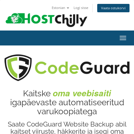
Estonian
Logi sisse
Vaata ostukorvi
Lülit
navig
oma veebisaiti
Kaitske
igapäevaste automatiseeritud
varukoopiatega
Saate CodeGuard Website Backup abil
kaitset viiruste, häkkerite ja isegi oma