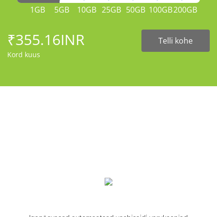
1GB
5GB
10GB
25GB
50GB
100GB
200GB
₹355.16INR
Telli kohe
Kord kuus