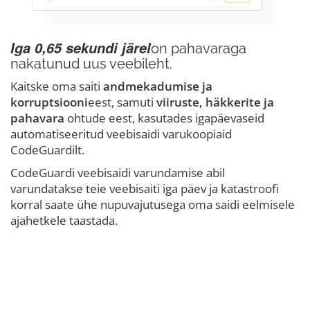
Iga 0,65 sekundi järel
on pahavaraga
nakatunud uus veebileht.
Kaitske oma saiti
andmekadumise ja
korruptsiooni
eest, samuti
viiruste, häkkerite ja
pahavara
ohtude eest, kasutades igapäevaseid
automatiseeritud veebisaidi varukoopiaid
CodeGuardilt.
CodeGuardi veebisaidi varundamise abil
varundatakse teie veebisaiti iga päev ja katastroofi
korral saate ühe nupuvajutusega oma saidi eelmisele
ajahetkele taastada.