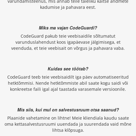
varundamisteenus, mis annab teile täieliku kaitse andmete
kadumise ja pahavara eest.
Miks ma vajan CodeGuardi?
CodeGuard pakub teie veebisaidile sõltumatut
varunduslahendust koos igapäevase jälgimisega, et
veenduda, et teie veebisait on võrgus ja pahavara vaba.
Kuidas see töötab?
CodeGuard teeb teie veebisaidilt iga päev automatiseeritud
hetktõmmisi. Nende hetktõmmiste abil saate kogu saidi või
konkreetse faili igal ajal taastada varasemale versioonile.
Mis siis, kui mul on salvestusruum otsa saanud?
Plaanide vahetamine on lihtne! Meie kliendiala kaudu saate
oma kettasalvestusruumi uuendada ja suurendada vaid mõne
lihtsa klõpsuga.