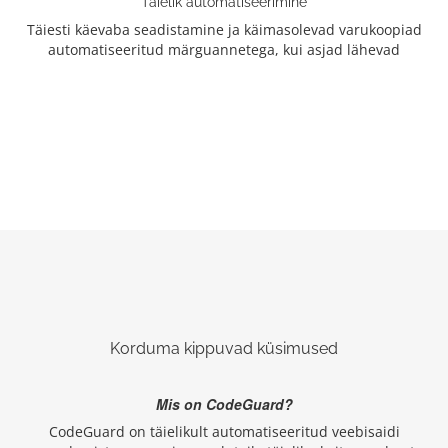
Täielik automatiseerimine
Täiesti käevaba seadistamine ja käimasolevad varukoopiad
automatiseeritud märguannetega, kui asjad lähevad
Korduma kippuvad küsimused
Mis on CodeGuard?
CodeGuard on täielikult automatiseeritud veebisaidi