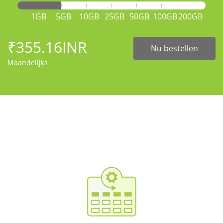
1GB
5GB
10GB
25GB
50GB
100GB
200GB
₹355.16INR
Nu bestellen
Maandelijks