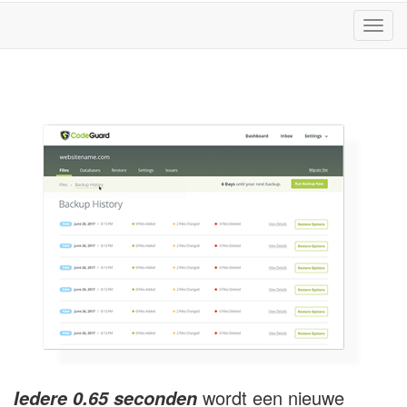
Navig
in-/u
wordt een nieuwe
Iedere 0.65 seconden