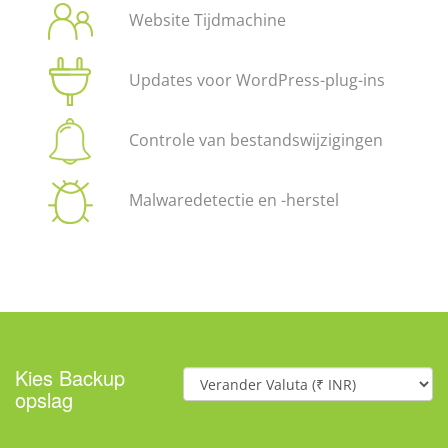
Website Tijdmachine
Updates voor WordPress-plug-ins
Controle van bestandswijzigingen
Malwaredetectie en -herstel
Kies Backup
opslag