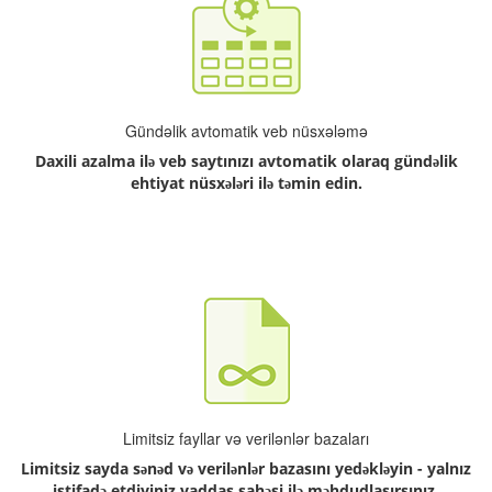
Gündəlik avtomatik veb nüsxələmə
Daxili azalma ilə veb saytınızı avtomatik olaraq gündəlik
ehtiyat nüsxələri ilə təmin edin.
Limitsiz fayllar və verilənlər bazaları
Limitsiz sayda sənəd və verilənlər bazasını yedəkləyin - yalnız
istifadə etdiyiniz yaddaş sahəsi ilə məhdudlaşırsınız.