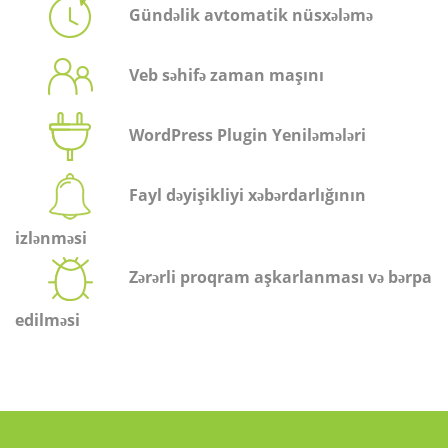
Gündəlik avtomatik nüsxələmə
Veb səhifə zaman maşını
WordPress Plugin Yeniləmələri
Fayl dəyişikliyi xəbərdarlığının
izlənməsi
Zərərli proqram aşkarlanması və bərpa
edilməsi