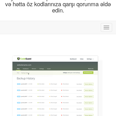
və hətta öz kodlarınıza qarşı qorunma əldə
edin.
Naviq
keçid