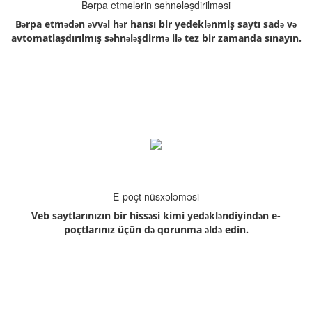
Bərpa etmələrin səhnələşdirilməsi
Bərpa etmədən əvvəl hər hansı bir yedeklənmiş saytı sadə və
avtomatlaşdırılmış səhnələşdirmə ilə tez bir zamanda sınayın.
E-poçt nüsxələməsi
Veb saytlarınızın bir hissəsi kimi yedəkləndiyindən e-
poçtlarınız üçün də qorunma əldə edin.