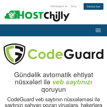
Azerbaijani
Giriş
Səbətə bax
Naviq
keçid
Gündəlik avtomatik ehtiyat
nüsxələri ilə
veb saytınızı
qoruyun
CodeGuard veb saytının nüsxələməsi ilə
saytınızı səhvən pozan viruslara, hakerlərə