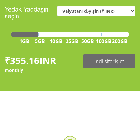
Yedək Yaddaşını
seçin
1GB
5GB
10GB
25GB
50GB
100GB
200GB
₹355.16INR
İndi sifariş et
monthly