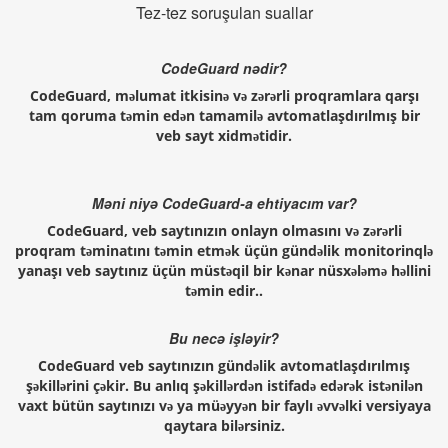
Tez-tez soruşulan suallar
CodeGuard nədir?
CodeGuard, məlumat itkisinə və zərərli proqramlara qarşı
tam qoruma təmin edən tamamilə avtomatlaşdırılmış bir
veb sayt xidmətidir.
Məni niyə CodeGuard-a ehtiyacım var?
CodeGuard, veb saytınızın onlayn olmasını və zərərli
proqram təminatını təmin etmək üçün gündəlik monitorinqlə
yanaşı veb saytınız üçün müstəqil bir kənar nüsxələmə həllini
təmin edir..
Bu necə işləyir?
CodeGuard veb saytınızın gündəlik avtomatlaşdırılmış
şəkillərini çəkir. Bu anlıq şəkillərdən istifadə edərək istənilən
vaxt bütün saytınızı və ya müəyyən bir faylı əvvəlki versiyaya
qaytara bilərsiniz.