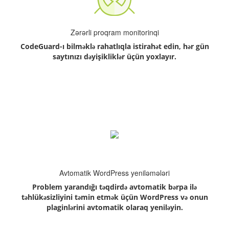
Zərərli proqram monitorinqi
CodeGuard-ı bilməklə rahatlıqla istirahət edin, hər gün
saytınızı dəyişikliklər üçün yoxlayır.
Avtomatik WordPress yeniləmələri
Problem yarandığı təqdirdə avtomatik bərpa ilə
təhlükəsizliyini təmin etmək üçün WordPress və onun
plaginlərini avtomatik olaraq yeniləyin.