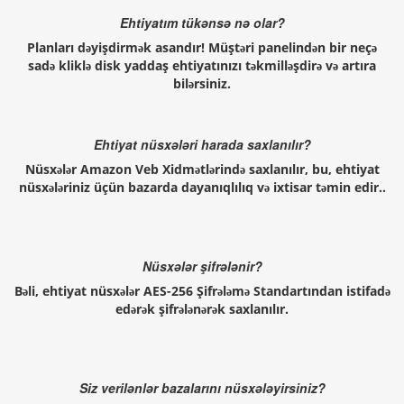
Ehtiyatım tükənsə nə olar?
Planları dəyişdirmək asandır! Müştəri panelindən bir neçə
sadə kliklə disk yaddaş ehtiyatınızı təkmilləşdirə və artıra
bilərsiniz.
Ehtiyat nüsxələri harada saxlanılır?
Nüsxələr Amazon Veb Xidmətlərində saxlanılır, bu, ehtiyat
nüsxələriniz üçün bazarda dayanıqlılıq və ixtisar təmin edir..
Nüsxələr şifrələnir?
Bəli, ehtiyat nüsxələr AES-256 Şifrələmə Standartından istifadə
edərək şifrələnərək saxlanılır.
Siz verilənlər bazalarını nüsxələyirsiniz?