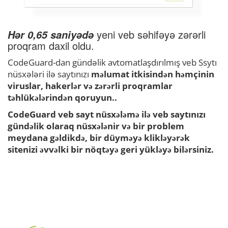
yeni veb səhifəyə zərərli
Hər 0,65 saniyədə
proqram daxil oldu.
CodeGuard-dan gündəlik avtomatlaşdırılmış veb Ssytı
nüsxələri ilə saytınızı
məlumat itkisindən
həmçinin
viruslar, hakerlər və zərərli proqramlar
təhlükələrindən qoruyun..
CodeGuard veb sayt nüsxələmə ilə veb saytınızı
gündəlik olaraq nüsxələnir və bir problem
meydana gəldikdə, bir düyməyə klikləyərək
sitenizi əvvəlki bir nöqtəyə geri yükləyə bilərsiniz.