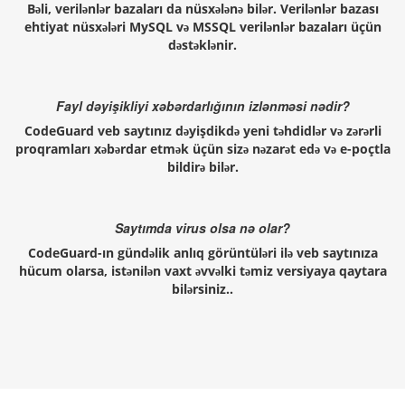
Bəli, verilənlər bazaları da nüsxələnə bilər. Verilənlər bazası
ehtiyat nüsxələri MySQL və MSSQL verilənlər bazaları üçün
dəstəklənir.
Fayl dəyişikliyi xəbərdarlığının izlənməsi nədir?
CodeGuard veb saytınız dəyişdikdə yeni təhdidlər və zərərli
proqramları xəbərdar etmək üçün sizə nəzarət edə və e-poçtla
bildirə bilər.
Saytımda virus olsa nə olar?
CodeGuard-ın gündəlik anlıq görüntüləri ilə veb saytınıza
hücum olarsa, istənilən vaxt əvvəlki təmiz versiyaya qaytara
bilərsiniz..