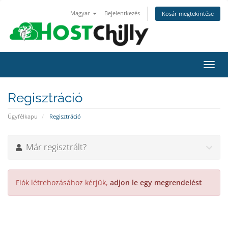
Magyar
Bejelentkezés
Kosár megtekintése
Váltá
a
navig
Regisztráció
Ügyfélkapu
Regisztráció
Már regisztrált?
Fiók létrehozásához kérjük,
adjon le egy megrendelést