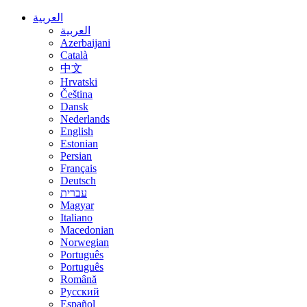
العربية
العربية
Azerbaijani
Català
中文
Hrvatski
Čeština
Dansk
Nederlands
English
Estonian
Persian
Français
Deutsch
עברית
Magyar
Italiano
Macedonian
Norwegian
Português
Português
Română
Русский
Español